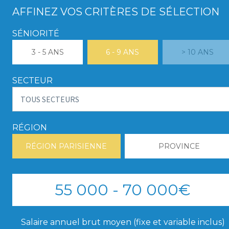
AFFINEZ VOS CRITÈRES DE SÉLECTION
SÉNIORITÉ
3 - 5 ANS
6 - 9 ANS
> 10 ANS
SECTEUR
RÉGION
RÉGION PARISIENNE
PROVINCE
55 000 - 70 000€
Salaire annuel brut moyen (fixe et variable inclus)