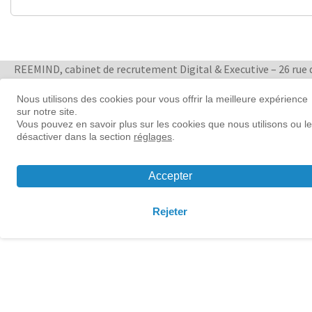
REEMIND, cabinet de recrutement Digital & Executive – 26 rue 
Quatre Septembre 75002 Paris
+ 33 1 88 33 65 47
Nous utilisons des cookies pour vous offrir la meilleure expérience
sur notre site.
Women in tech leadership | Reemind
Vous pouvez en savoir plus sur les cookies que nous utilisons ou l
désactiver dans la section
réglages
.
© 2026 Reemind
Contact
|
Mentions légales
|
Préférences
Accepter
cookies
Rejeter