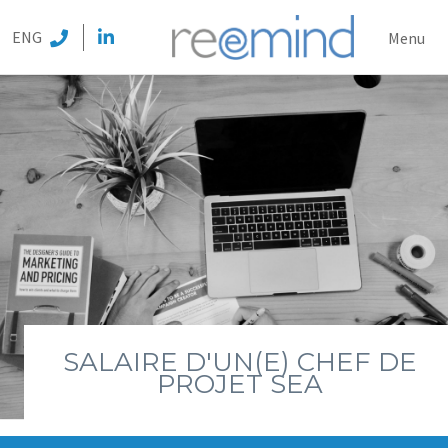
REEMI
ENG
Menu
SALAIRE D'UN(E) CHEF DE
PROJET SEA