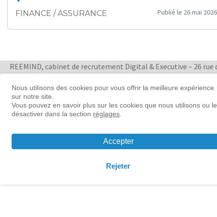
Publié le 26 mai 2026
FINANCE / ASSURANCE
REEMIND, cabinet de recrutement Digital & Executive – 26 rue 
Quatre Septembre 75002 Paris
+ 33 1 88 33 65 47
Nous utilisons des cookies pour vous offrir la meilleure expérience
sur notre site.
Women in tech leadership | Reemind
Vous pouvez en savoir plus sur les cookies que nous utilisons ou l
désactiver dans la section
réglages
.
© 2026 Reemind
Contact
|
Mentions légales
|
Préférences
Accepter
cookies
Rejeter