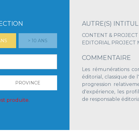
LECTION
AUTRE(S) INTITUL
CONTENT & PROJEC
 ANS
> 10 ANS
EDITORIAL PROJECT
COMMENTAIRE
Les rémunérations con
éditorial, classique de l
PROVINCE
progression relativem
d'expérience, les pro
de responsable éditoria
st produite.