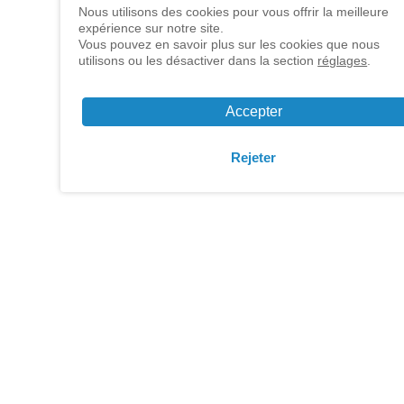
REEMIND est un cabinet 
Nous utilisons des cookies pour vous offrir la meilleure
expérience sur notre site.
aide les grands groupes,
Vous pouvez en savoir plus sur les cookies que nous
utilisons ou les désactiver dans la section
réglages
.
Data Officers, Responsa
une Data factory, constru
Accepter
science, Data gouverna
business pour générer d
Rejeter
literacy et accompagner l