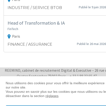
Publié le 9 juin 2026
INDUSTRIE / SERVICE BTOB
Head of Transformation & IA
FinTech
Paris
Publié le 26 mai 2026
FINANCE / ASSURANCE
REEMIND, cabinet de recrutement Digital & Executive – 26 rue 
Quatre Septembre 75002 Paris
+ 33 1 88 33 65 47
Nous utilisons des cookies pour vous offrir la meilleure expérience
sur notre site.
Women in tech leadership | Reemind
Vous pouvez en savoir plus sur les cookies que nous utilisons ou l
désactiver dans la section
réglages
.
© 2026 Reemind
Contact
|
Mentions légales
|
Préférences