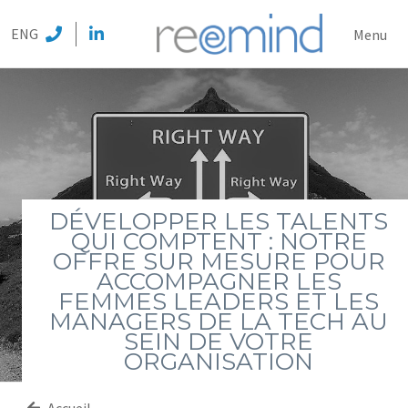
REEMI
ENG
Menu
DÉVELOPPER LES TALENTS
QUI COMPTENT : NOTRE
OFFRE SUR MESURE POUR
ACCOMPAGNER LES
FEMMES LEADERS ET LES
MANAGERS DE LA TECH AU
SEIN DE VOTRE
ORGANISATION