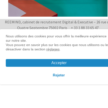
REEMIND, cabinet de recrutement Digital & Executive – 26 rue 
Quatre Septembre 75002 Paris
+ 33 1 88 33 65 47
Nous utilisons des cookies pour vous offrir la meilleure expérience
Women in tech leadership | Reemind
sur notre site.
Vous pouvez en savoir plus sur les cookies que nous utilisons ou l
désactiver dans la section
réglages
.
© 2026 Reemind
Contact
|
Mentions légales
|
Préférences
cookies
Accepter
Rejeter