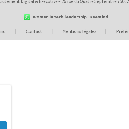
rutement Digital & Executive – 26 rue du Quatre Septembre 750
Women in tech leadership | Reemind
ind
|
Contact
|
Mentions légales
|
Préfér