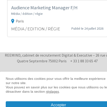
Audience Marketing Manager F/H
Média / édition / régie
Paris
Publié le 24 juillet 2026
MÉDIA / EDITION / RÉGIE
REEMIND, cabinet de recrutement Digital & Executive – 26 rue 
Quatre Septembre 75002 Paris
+ 33 1 88 33 65 47
Women in tech leadership | Reemind
Nous utilisons des cookies pour vous offrir la meilleure expérience
sur notre site.
© 2026 Reemind
Vous pouvez en savoir plus sur les cookies que nous utilisons ou l
Contact
|
Mentions légales
|
Préférences
désactiver dans la section
réglages
.
cookies
Accepter